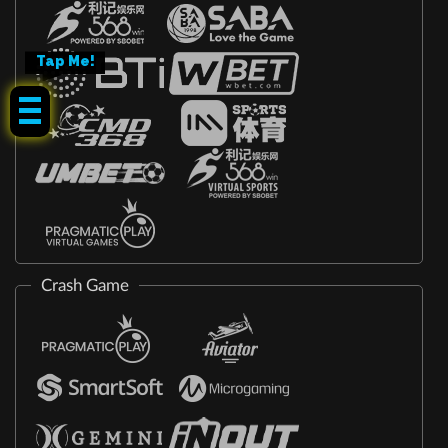
Crash Game