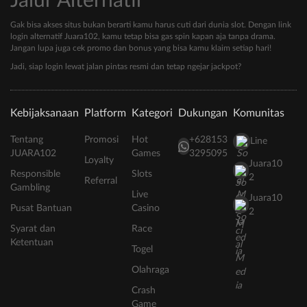
Jalur Alternatif
Gak bisa akses situs bukan berarti kamu harus cuti dari dunia slot. Dengan link
login alternatif Juara102, kamu tetap bisa gas spin kapan aja tanpa drama.
Jangan lupa juga cek promo dan bonus yang bisa kamu klaim setiap hari!
Jadi, siap login lewat jalan pintas resmi dan tetap ngejar jackpot?
Kebijaksanaan
Platform
Kategori
Dukungan
Komunitas
Tentang
Promosi
Hot
+628153
Line
JUARA102
Games
3295095
Loyalty
Juara10
Responsible
Slots
2
Referral
Gambling
Live
Juara10
Pusat Bantuan
Casino
2
Syarat dan
Race
Ketentuan
Togel
Olahraga
Crash
Game