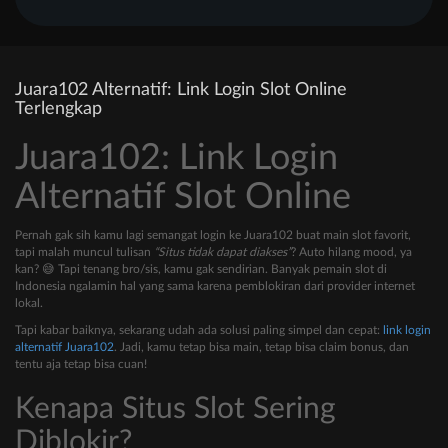
Juara102 Alternatif: Link Login Slot Online
Terlengkap
Juara102: Link Login
Alternatif Slot Online
Pernah gak sih kamu lagi semangat login ke Juara102 buat main slot favorit,
tapi malah muncul tulisan
“Situs tidak dapat diakses”
? Auto hilang mood, ya
kan? 😅 Tapi tenang bro/sis, kamu gak sendirian. Banyak pemain slot di
Indonesia ngalamin hal yang sama karena pemblokiran dari provider internet
lokal.
Tapi kabar baiknya, sekarang udah ada solusi paling simpel dan cepat:
link login
alternatif Juara102
. Jadi, kamu tetap bisa main, tetap bisa claim bonus, dan
tentu aja tetap bisa cuan!
Kenapa Situs Slot Sering
Diblokir?