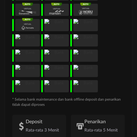
* Selama bank maintenance dan bank offline deposit dan penarikan
tidak dapat diproses
Deposit
Penarikan
Rata-rata 3 Menit
Rata-rata 5 Menit