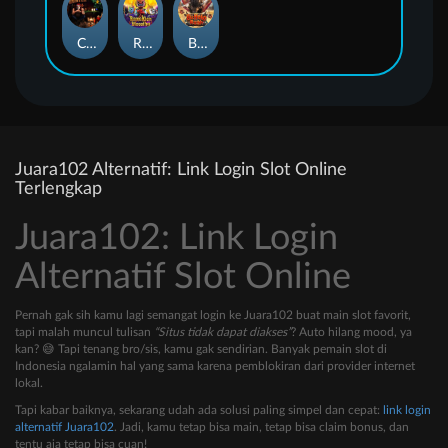
Cookie Hunter
Ramakien Blessing
Buffalo Rush
Juara102 Alternatif: Link Login Slot Online
Terlengkap
Juara102: Link Login
Alternatif Slot Online
Pernah gak sih kamu lagi semangat login ke Juara102 buat main slot favorit,
tapi malah muncul tulisan
“Situs tidak dapat diakses”
? Auto hilang mood, ya
kan? 😅 Tapi tenang bro/sis, kamu gak sendirian. Banyak pemain slot di
Indonesia ngalamin hal yang sama karena pemblokiran dari provider internet
lokal.
Tapi kabar baiknya, sekarang udah ada solusi paling simpel dan cepat:
link login
alternatif Juara102
. Jadi, kamu tetap bisa main, tetap bisa claim bonus, dan
tentu aja tetap bisa cuan!