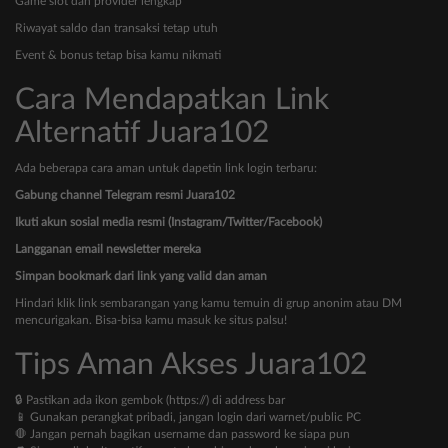
Game slot dan provider lengkap
Riwayat saldo dan transaksi tetap utuh
Event & bonus tetap bisa kamu nikmati
Cara Mendapatkan Link
Alternatif Juara102
Ada beberapa cara aman untuk dapetin link login terbaru:
Gabung channel Telegram resmi Juara102
Ikuti akun sosial media resmi (Instagram/Twitter/Facebook)
Langganan email newsletter mereka
Simpan bookmark dari link yang valid dan aman
Hindari klik link sembarangan yang kamu temuin di grup anonim atau DM
mencurigakan. Bisa-bisa kamu masuk ke situs palsu!
Tips Aman Akses Juara102
🔒 Pastikan ada ikon gembok (https://) di address bar
📱 Gunakan perangkat pribadi, jangan login dari warnet/public PC
🛑 Jangan pernah bagikan username dan password ke siapa pun