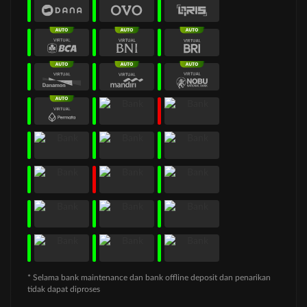
* Selama bank maintenance dan bank offline deposit dan penarikan
tidak dapat diproses