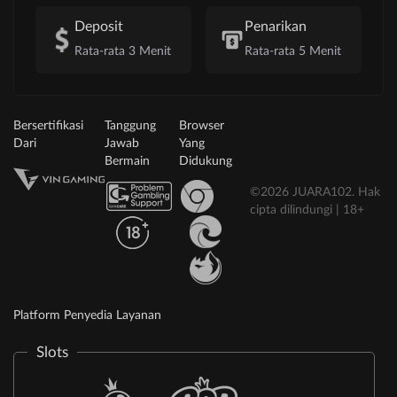
Deposit
Penarikan
Rata-rata 3 Menit
Rata-rata 5 Menit
Bersertifikasi
Tanggung
Browser
Dari
Jawab
Yang
Bermain
Didukung
©2026 JUARA102. Hak
cipta dilindungi | 18+
Platform Penyedia Layanan
Slots