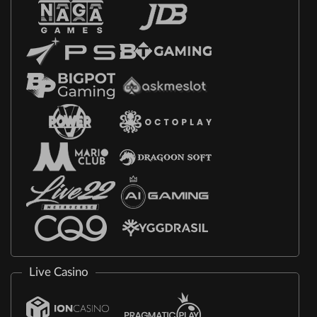
Live Casino