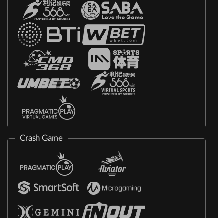
Crash Game