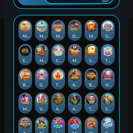
Mahjong Legend
Mahjong of the White Tiger
Mahjong Legend Xmas
Dino Gems
Mahjong Legacy
Government Disco
Epic of Aztec
Mafia Ways
Cupid's Garden
Mahjong of the Phoenix
Super Ace X
The Beat of Olympus 1000
Blessing of the Tiger
Government Joke
The Monkey King
Aztec Legend
Blessing of the Dragon
Neko Reborn
Mafia Ways II : Metro Haven Heist
Veggies Bonanza
Aztec Empire
Aztec Empire 1000
The King Joker
Subway Runner