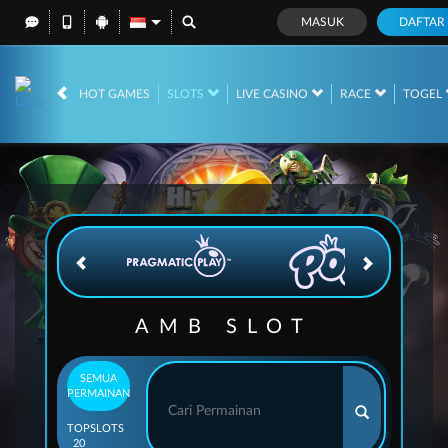
MASUK
DAFTAR
IDR
12,669,495,
HOT GAMES
SLOTS
LIVE CASINO
RACE
TOGEL
AMB SLOT
SEMUA
PERMAINAN
TOP
SLOTS
20