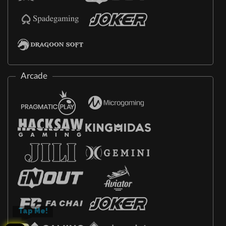
Arcade