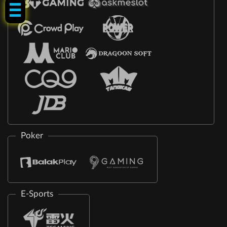
Poker
E-Sports