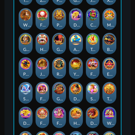
Turn & Earn
Zeus M
Poseidon
Gu Gu Gu2
Jewel Luxury
Xmas
WILD BOUNTY 2
Flower Fortunes
Pyramid Raider
Disco Night M
Chameleon
Meow
Gophers War
Happy Rich Year
Good Fortune
Aladdin's lamp
Top Ace
Big Wolf
Pig Of Luck
Jump Higher
Running Toro
Yuan Bao
Fa Cai Shen2
Ecstatic Circus
Snow Queen
Fire Queen2
God Of Chess
Detective Dee 2
Six Candy
Treasure Bowl
Disco Night
Flying Cai Shen
Football Baby
Hercules
Dragon Heart
Wolf Disco