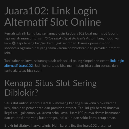
Juara102: Link Login
Alternatif Slot Online
Pernah gak sih kamu lagi semangat login ke Juara102 buat main slot favorit,
tapi malah muncul tulisan
“Situs tidak dapat diakses”
? Auto hilang mood, ya
kan? 😅 Tapi tenang bro/sis, kamu gak sendirian. Banyak pemain slot di
Indonesia ngalamin hal yang sama karena pemblokiran dari provider internet
lokal.
Tapi kabar baiknya, sekarang udah ada solusi paling simpel dan cepat:
link login
alternatif Juara102
. Jadi, kamu tetap bisa main, tetap bisa claim bonus, dan
tentu aja tetap bisa cuan!
Kenapa Situs Slot Sering
Diblokir?
Situs slot online seperti Juara102 memang kadang suka kena blokir karena
kebijakan dari pemerintah dan provider internet. Tapi ini gak berarti situsnya
ilegal atau gak aman, ya. Justru sebaliknya, Juara102 punya sistem keamanan
dan enkripsi data yang kuat banget, jadi akun dan saldo kamu tetap aman.
Blokir ini sifatnya hanya teknis. Nah, karena itu, tim Juara102 biasanya