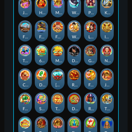
Jump Higher Mobile
Hephaestus
Move n' Jump
Water World
Pub Tycoon
King of Atlantis
Fire Chibi
Football Boots
Fa Cai Shen
Watah Master 2
Lucky Boxes
Invincible Elephant
Thor 2
6 Toros
Money Tree
Detective Dee
God of War M
Ne Zha Advent
Crazy Crazy 2
Da Fa Cai
[777]
Red Phoenix
Fa Cai Fu Wa
Jumping Mobile
Fruity Carnival
So Sweet
Treasure House
Double Happiness
Rave High
Thor