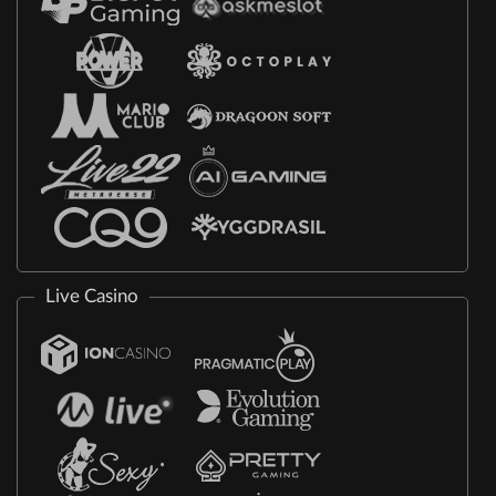
Live Casino