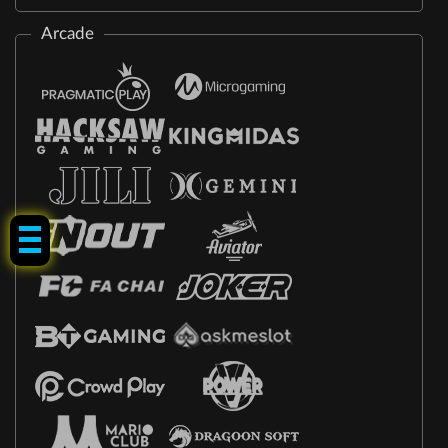
Arcade
Tap Me!