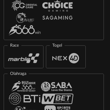
Race
Togel
Olahraga