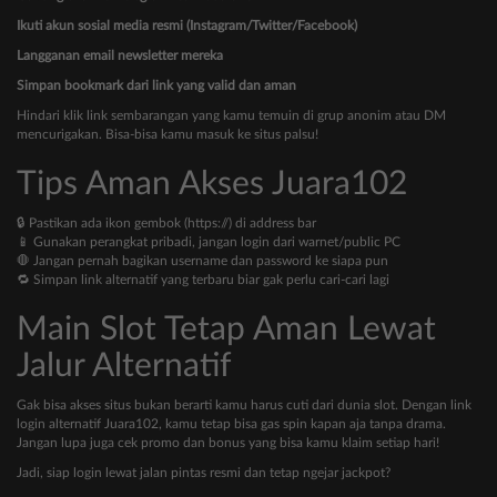
Ikuti akun sosial media resmi (Instagram/Twitter/Facebook)
Langganan email newsletter mereka
Simpan bookmark dari link yang valid dan aman
Hindari klik link sembarangan yang kamu temuin di grup anonim atau DM
mencurigakan. Bisa-bisa kamu masuk ke situs palsu!
Tips Aman Akses Juara102
🔒 Pastikan ada ikon gembok (https://) di address bar
📱 Gunakan perangkat pribadi, jangan login dari warnet/public PC
🛑 Jangan pernah bagikan username dan password ke siapa pun
🔁 Simpan link alternatif yang terbaru biar gak perlu cari-cari lagi
Main Slot Tetap Aman Lewat
Jalur Alternatif
Gak bisa akses situs bukan berarti kamu harus cuti dari dunia slot. Dengan link
login alternatif Juara102, kamu tetap bisa gas spin kapan aja tanpa drama.
Jangan lupa juga cek promo dan bonus yang bisa kamu klaim setiap hari!
Jadi, siap login lewat jalan pintas resmi dan tetap ngejar jackpot?