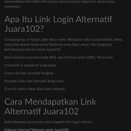
menyediakan link alternatif supaya semua pemain tetap bisa akses tanpa
hambatan.
Apa Itu Link Login Alternatif
Juara102?
Gampangnya, ini kayak
jalan tikus resmi
. Walaupun situs utama diblok, kamu
tetap bisa masuk lewat pintu belakang yang legal, aman, dan langsung
terhubung ke server utama Juara102.
Nama domain-nya bisa beda dikit, tapi fiturnya sama 100%. Mulai dari:
Username & password yang sama
Game slot dan provider lengkap
Riwayat saldo dan transaksi tetap utuh
Event & bonus tetap bisa kamu nikmati
Cara Mendapatkan Link
Alternatif Juara102
Ada beberapa cara aman untuk dapetin link login terbaru:
Gabung channel Telegram resmi Juara102