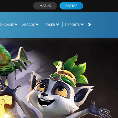
MASUK
DAFTAR
SH GAME
ARCADE
POKER
E-SPORTS
SABUNG AYAM