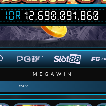
IDR
12,690,091,860
MEGAWIN
TOP 20