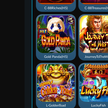
C-88Riches(H5)
C-88Treasures(
Gold Panda(H5)
JourneyToTheW
L-GoldenToad
LuckyFish