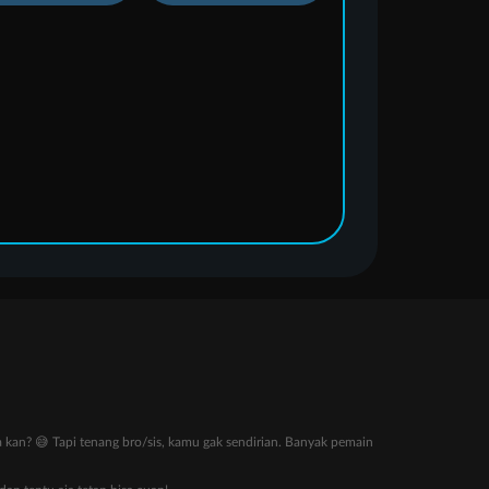
a kan? 😅 Tapi tenang bro/sis, kamu gak sendirian. Banyak pemain