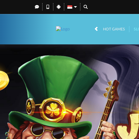
HOT GAMES
SL