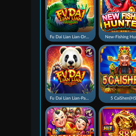
Fu Dai Lian Lian-Dragon
New-Fishing Hu
Fu Dai Lian Lian-Panda
5 CaiShen(H5