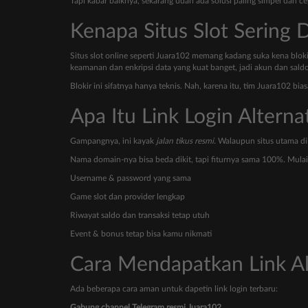
Tapi kabar baiknya, sekarang udah ada solusi paling simpel dan c
Kenapa Situs Slot Sering D
Situs slot online seperti Juara102 memang kadang suka kena blokir 
keamanan dan enkripsi data yang kuat banget, jadi akun dan sal
Blokir ini sifatnya hanya teknis. Nah, karena itu, tim Juara102 b
Apa Itu Link Login Alterna
Gampangnya, ini kayak
jalan tikus resmi
. Walaupun situs utama di
Nama domain-nya bisa beda dikit, tapi fiturnya sama 100%. Mulai 
Username & password yang sama
Game slot dan provider lengkap
Riwayat saldo dan transaksi tetap utuh
Event & bonus tetap bisa kamu nikmati
Cara Mendapatkan Link Al
Ada beberapa cara aman untuk dapetin link login terbaru:
Gabung channel Telegram resmi Juara102